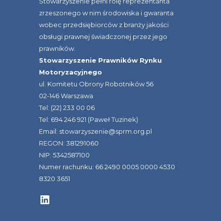
Stowarzyszenie pełni rolę reprezentanta
zrzeszonego w nim środowiska i gwaranta
wobec przedsiębiorców z branży jakości
obsługi prawnej świadczonej przez jego
prawników.
Stowarzyszenie Prawników Rynku
Motoryzacyjnego
ul. Komitetu Obrony Robotników 56
02-146 Warszawa
Tel: (22) 233 00 06
Tel: 694 246 921 (Paweł Tuzinek)
Email: stowarzyszenie@sprm.org.pl
REGON: 381291060
NIP: 5342587100
Numer rachunku: 66 2490 0005 0000 4530
8320 3651
LinkedIn