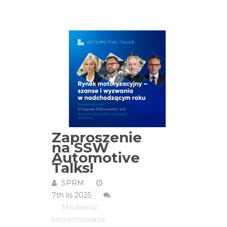
Zaproszenie
na SSW
Automotive
Talks!
SPRM
7th lis 2025
Możliwość
Zaproszenie
komentowania