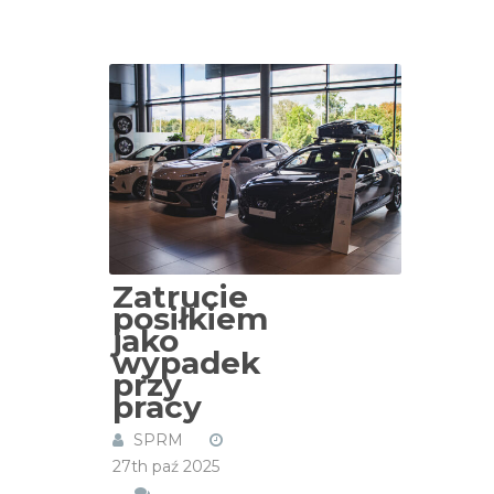
Zatrucie
posiłkiem
jako
wypadek
przy
pracy
SPRM
27th paź 2025