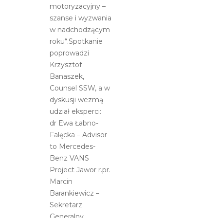
motoryzacyjny –
szanse i wyzwania
w nadchodzącym
roku“.Spotkanie
poprowadzi
Krzysztof
Banaszek,
Counsel SSW, a w
dyskusji wezmą
udział eksperci:
dr Ewa Łabno-
Falęcka – Advisor
to Mercedes-
Benz VANS
Project Jawor r.pr.
Marcin
Barankiewicz –
Sekretarz
Generalny