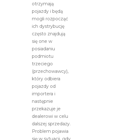
otrzymają
pojazdy i będą
mogli rozpocząć
ich dystrybucję
często znajdują
się one w
posiadaniu
podmiotu
trzeciego
(przechowawcy),
który odbiera
pojazdy od
importera i
następnie
przekazuje je
dealerowi w celu
dalszej sprzedaży.
Problem pojawia
się w sytuacji, gdy