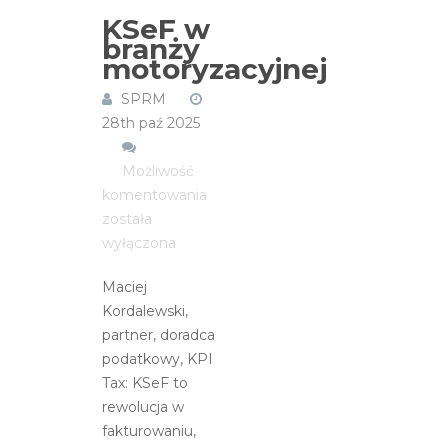
KSeF w
branży
motoryzacyjnej
SPRM
28th paź 2025
Możliwość
KSeF
komentowania
w
została
branży
wyłączona
motoryzacyjnej
Maciej
Kordalewski,
partner, doradca
podatkowy, KPI
Tax: KSeF to
rewolucja w
fakturowaniu,