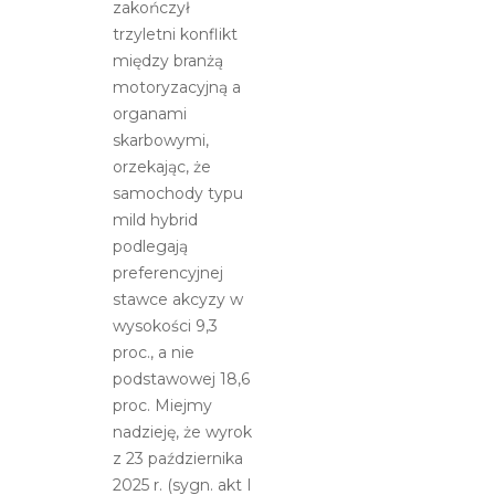
zakończył
akcyzą
trzyletni konflikt
między branżą
motoryzacyjną a
organami
skarbowymi,
orzekając, że
samochody typu
mild hybrid
podlegają
preferencyjnej
stawce akcyzy w
wysokości 9,3
proc., a nie
podstawowej 18,6
proc. Miejmy
nadzieję, że wyrok
z 23 października
2025 r. (sygn. akt I