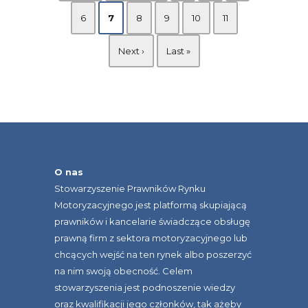
6
7
8
9
10
11
Next ›
Last »
O nas
Stowarzyszenie Prawników Rynku
Motoryzacyjnego jest platformą skupiającą
prawników i kancelarie świadczące obsługę
prawną firm z sektora motoryzacyjnego lub
chcących wejść na ten rynek albo poszerzyć
na nim swoją obecność. Celem
stowarzyszenia jest podnoszenie wiedzy
oraz kwalifikacji jego członków, tak ażeby