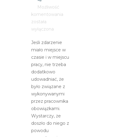
Możliwość
Zatrucie
komentowania
posiłkiem
została
jako
wyłączona
wypadek
Jeśli zdarzenie
przy
miało miejsce w
pracy
czasie i w miejscu
pracy, nie trzeba
dodatkowo
udowadniać, że
było związane z
wykonywanymi
przez pracownika
obowiązkami.
Wystarczy, że
doszło do niego z
powodu