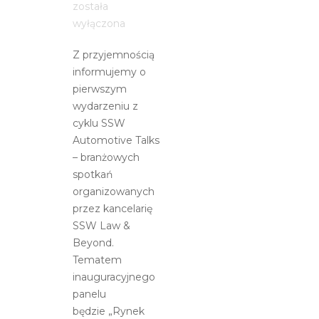
na
została
SSW
wyłączona
Automotive
Z przyjemnością
Talks!
informujemy o
pierwszym
wydarzeniu z
cyklu SSW
Automotive Talks
– branżowych
spotkań
organizowanych
przez kancelarię
SSW Law &
Beyond.
Tematem
inauguracyjnego
panelu
będzie „Rynek