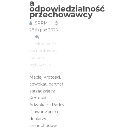
a
odpowiedzialność
przechowawcy
SPRM
28th paź 2025
Możliwość
Gradobicie
komentowania
a
została
odpowiedzialność
wyłączona
przechowawcy
Maciej Krotoski,
adwokat, partner
zarządzający
Krotoski
Adwokaci i Radcy
Prawni: Zanim
dealerzy
samochodowi