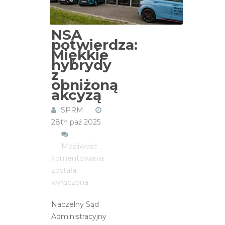
NSA
potwierdza:
Miękkie
hybrydy
z
obniżoną
akcyzą
SPRM
28th paź 2025
Możliwość
NSA
komentowania
potwierdza:
została
Miękkie
wyłączona
hybrydy
Naczelny Sąd
z
Administracyjny
obniżoną