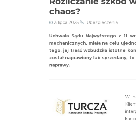
Rozliczanie szkód 
chaos?
3 lipca 2025
Ubezpieczenia
Uchwała Sądu Najwyższego z 11 wrz
mechanicznych, miała na celu ujedn
tego, jej treść wzbudziła istotne k
został naprawiony lub sprzedany, t
naprawy.
W na
Klie
inte
kance