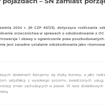
w pojazdach – SN zamiast porz
eśnia 2024 r. (III CZP 65/23), dotycząca rozliczania s
olicenie orzecznictwa w sprawach o odszkodowanie z OC
ontrowersje i obawy o ograniczenie praw poszkodowanych. S
o nie jest zasadne ustalanie odszkodowania jako równowa
szych działaniach kierujemy się etyką biznesu, a jako nad
ntom satysfakcji z wysokiego poziomu świadczonych usług, 
rpretacji zmian zachodzących w prawie. W razie dodatkowyc
larią.