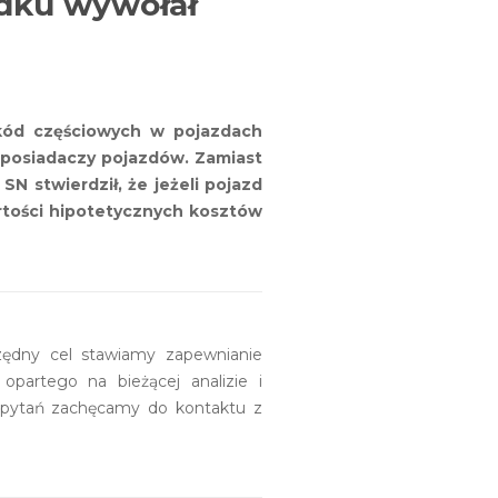
ądku wywołał
zkód częściowych w pojazdach
 posiadaczy pojazdów. Zamiast
N stwierdził, że jeżeli pojazd
rtości hipotetycznych kosztów
rzędny cel stawiamy zapewnianie
opartego na bieżącej analizie i
h pytań zachęcamy do kontaktu z