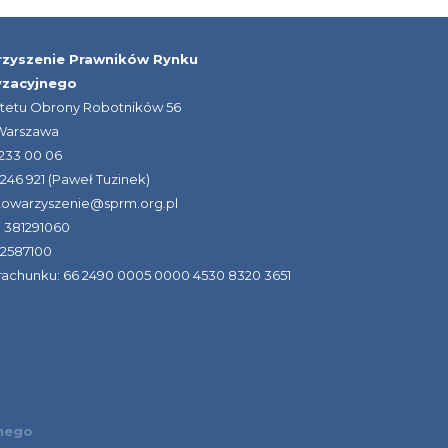
zyszenie Prawników Rynku
yzacyjnego
itetu Obrony Robotników 56
 Warszawa
) 233 00 06
 246 921 (Paweł Tuzinek)
stowarzyszenie@sprm.org.pl
 381291060
42587100
achunku: 66 2490 0005 0000 4530 8320 3651
jnego