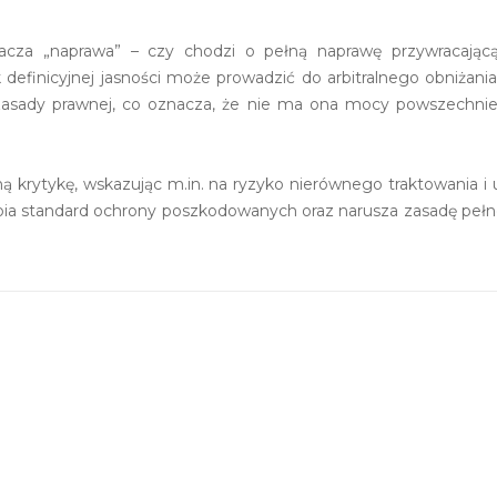
acza „naprawa” – czy chodzi o pełną naprawę przywracającą
 definicyjnej jasności może prowadzić do arbitralnego obniżania
 zasady prawnej, co oznacza, że nie ma ona mocy powszechnie
 krytykę, wskazując m.in. na ryzyko nierównego traktowania 
ia standard ochrony poszkodowanych oraz narusza zasadę pełn