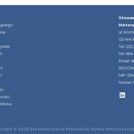
Stowar
yjnego
Motor
rie
ul. Kom
02-146
rynek
Tel: (22
m
Tel: 694
Email: 
ni
REGON:
m
NIP: 53
Numer r
 i
LinkedIn
kości
wników.
right © 2025 Stowarzyszenie Prawników Rynku Motoryzacy