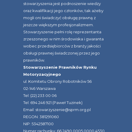
stowarzyszenia jest podnoszenie wiedzy
oraz kwalifikacji jego członków, tak ażeby
mogli oni świadczyć obsługę prawną z
jeszcze większym profesjonalizmem.
Stowarzyszenie pełni rolę reprezentanta
zrzeszonego w nim środowiska i gwaranta
wobec przedsiębiorców z branży jakości
obsługi prawnej świadczonej przez jego
prawników.
Stowarzyszenie Prawników Rynku
Motoryzacyjnego
ul. Komitetu Obrony Robotników 56
02-146 Warszawa
Tel: (22) 233 00 06
Tel: 694 246 921 (Paweł Tuzinek)
Email: stowarzyszenie@sprm.org.pl
REGON: 381291060
NIP: 5342587100
Numer rachunku: 66 2490 0005 0000 4530