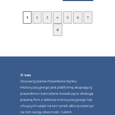
1
2
3
4
5
6
7
8
O nas
Stowarzyszenie Prawników Rynku
Motoryzacyjnego jest platformą skupiającą
prawników i kancelarie świadczące obsługę
prawną firm z sektora motoryzacyjnego lub
chcących wejść na ten rynek albo poszerzyć
na nim swoją obecność. Celem