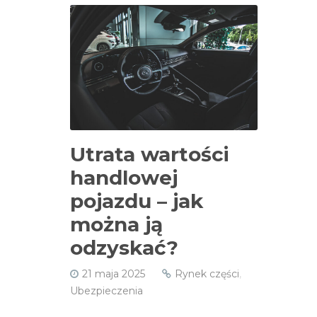
Utrata wartości
handlowej
pojazdu – jak
można ją
odzyskać?
21 maja 2025
Rynek części
,
Ubezpieczenia