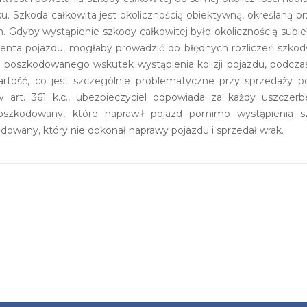
u. Szkoda całkowita jest okolicznością obiektywną, określaną 
. Gdyby wystąpienie szkody całkowitej było okolicznością sub
nta pojazdu, mogłaby prowadzić do błędnych rozliczeń szkody
ku poszkodowanego wskutek wystąpienia kolizji pojazdu, podcza
rtość, co jest szczególnie problematyczne przy sprzedaży p
art. 361 k.c., ubezpieczyciel odpowiada za każdy uszcze
zkodowany, które naprawił pojazd pomimo wystąpienia s
kodowany, który nie dokonał naprawy pojazdu i sprzedał wrak.