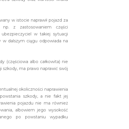
wany w istocie naprawił pojazd za
 np. z zastosowaniem części
bezpieczyciel w takiej sytuacji
zy w dalszym ciągu odpowiada na
y (częściowa albo całkowita) nie
ji szkody, ma prawo naprawić swój
tualnej okoliczności naprawienia
powstania szkody, a nie fakt jej
rawienia pojazdu nie ma również
owania, albowiem jego wysokość
wanego po powstaniu wypadku