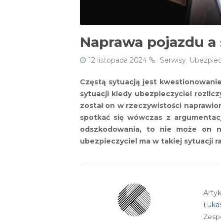
Naprawa pojazdu a 
12 listopada 2024
Serwisy
,
Ubezpiec
Częstą sytuacją jest kwestionowan
sytuacji kiedy ubezpieczyciel rozlic
został on w rzeczywistości naprawi
spotkać się wówczas z argumentacj
odszkodowania, to nie może on na
ubezpieczyciel ma w takiej sytuacji r
Arty
Łuka
Zesp