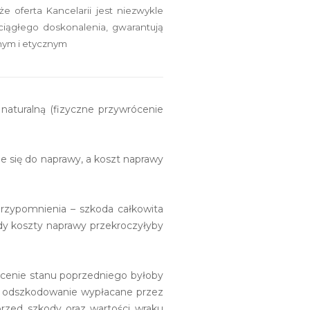
e oferta Kancelarii jest niezwykle
ciągłego doskonalenia, gwarantują
nym i etycznym
naturalną (fizyczne przywrócenie
e się do naprawy, a koszt naprawy
przypomnienia – szkoda całkowita
gdy koszty naprawy przekroczyłyby
ócenie stanu poprzedniego byłoby
a, odszkodowanie wypłacane przez
przed szkody oraz wartości wraku