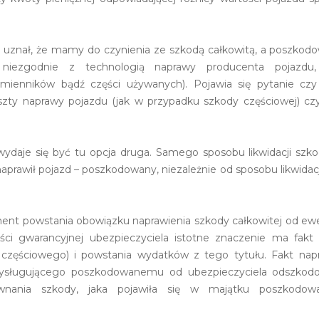
l uznał, że mamy do czynienia ze szkodą całkowitą, a poszkodo
niezgodnie z technologią naprawy producenta pojazdu,
mienników bądź części używanych). Pojawia się pytanie czy u
szty naprawy pojazdu (jak w przypadku szkody częściowej) c
ydaje się być tu opcja druga. Samego sposobu likwidacji szkod
prawił pojazd – poszkodowany, niezależnie od sposobu likwidac
ent powstania obowiązku naprawienia szkody całkowitej od ewen
ści gwarancyjnej ubezpieczyciela istotne znaczenie ma fakt 
 częściowego) i powstania wydatków z tego tytułu. Fakt nap
przysługującego poszkodowanemu od ubezpieczyciela odszkod
nania szkody, jaka pojawiła się w majątku poszkodo