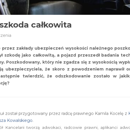
szkoda całkowita
zenia
ie przez zakłady ubezpieczeń wysokości należnego pos
zył szkodę jako całkowitą, a pojazd przeszedł badania tec
ony. Poszkodowany, który nie zgadza się z wysokością w
ą ubezpieczyciela, że skoro z powodzeniem naprawił 
stępnie twierdzić, że odszkodowanie zostało w jakik
ację?
kuł został przygotowany przez radcę prawnego Kamila Kocelę z
sza Kowalskiego
.
ół Kancelarii tworzą adwokaci, radcowie prawni, aplikanci adw