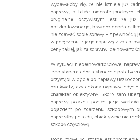
wydawałoby się, że nie istnieje już ż
naprawy, a także nieprofesjonalnym 
oryginalne, oczywistym jest, że j
poszkodowanego, bowiem obniża całkow
nie zdawać sobie sprawy – z pewnością je
w połączeniu z jego naprawą z zastoso
ceny takiej, jak za sprawny, pełnowartości
W sytuacji niepełnowartościowej napraw
jego stanem dóbr a stanem hipotetyczny
przystąpi w ogóle do naprawy uszkodzon
mu kwoty, czy dokona naprawy jedynie c
charakter obiektywny. Skoro sam ubezpi
naprawy pojazdu poniżej jego wartości
pojazdem po zdarzeniu szkodowym ora
naprawiłby pojazdu, obiektywnie nie moż
szkodę częściową.
Podsumowując, istotne jest odróżnienie 