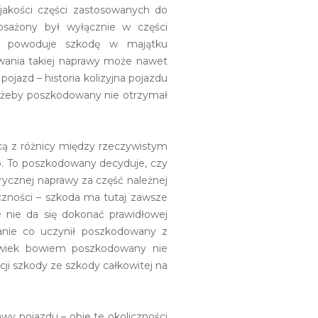
jakości części zastosowanych do
osażony był wyłącznie w części
ów powoduje szkodę w majątku
wania takiej naprawy może nawet
ojazd – historia kolizyjna pojazdu
ażeby poszkodowany nie otrzymał
cą z różnicy między rzeczywistym
o. To poszkodowany decyduje, czy
ycznej naprawy za część należnej
czności – szkoda ma tutaj zawsze
e nie da się dokonać prawidłowej
danie co uczynił poszkodowany z
olwiek bowiem poszkodowany nie
ji szkody ze szkody całkowitej na
wy pojazdu – obie te okoliczności