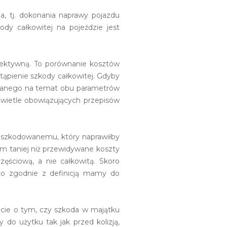
a, tj. dokonania naprawy pojazdu
dy całkowitej na pojeździe jest
biektywną. To porównanie kosztów
ąpienie szkody całkowitej. Gdyby
dowanego na temat obu parametrów
świetle obowiązujących przepisów
 poszkodowanemu, który naprawiłby
em taniej niż przewidywane koszty
zęściową, a nie całkowitą. Skoro
 to zgodnie z definicją mamy do
wicie o tym, czy szkoda w majątku
 do użytku tak jak przed kolizją,