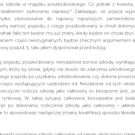
adna szkoda w majątku poszkodowanego. Co jednak z kwestią 
charakterem wykonanej naprawy? Zakładając, że pojazd wyp
uż tylko zastosowanie do naprawy najtańszych zamiennik
itą wartość pojazdu, z czego poszkodowany w chwili dokony
dnak fakt ten będzie mu już znany, kiedy będzie on chciał zbyć p
waniem części nieoryginalnych, będzie znacznym argumentem 
owy pojazd, tj. taki, jakim dysponował przed kolizją.
y pojazdu, poszkodowany niewątpliwie ponosi szkodę, wynikają
m, który by istniał, gdyby nie doszło do zdarzenia szkodoweg
ego pojazdu po uzyskaniu odszkodowania, czy dokona prowizor
zęści występujących uszkodzeń itd. Niezależnie od tych okoli
eczyciel rozlicza szkodę jako całkowitą to bezsporne jest, ż
 rynkowej. W takiej sytuacji całkowicie bezzasadne jest ba
z po dokonaniu rozliczenia szkody jako całkowitej – jakk
e to spowodować następczej zmiany kwalifikacji sposobu likwidac
kwestii powstania szkody całkowitej od samej okoliczności napra