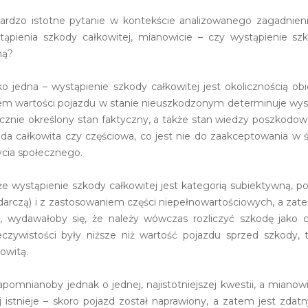
ardzo istotne pytanie w kontekście analizowanego zagadnieni
pienia szkody całkowitej, mianowicie – czy wystąpienie szko
ną?
 jedna – wystąpienie szkody całkowitej jest okolicznością o
m wartości pojazdu w stanie nieuszkodzonym determinuje wyst
łącznie określony stan faktyczny, a także stan wiedzy poszko
a całkowita czy częściowa, co jest nie do zaakceptowania w 
cia społecznego.
 że wystąpienie szkody całkowitej jest kategorią subiektywną,
darczą) i z zastosowaniem części niepełnowartościowych, a zat
, wydawałoby się, że należy wówczas rozliczyć szkodę jako c
zywistości były niższe niż wartość pojazdu sprzed szkody,
owitą.
apomnianoby jednak o jednej, najistotniejszej kwestii, a miano
stnieje – skoro pojazd został naprawiony, a zatem jest zdatny