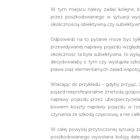
W tym miejscu należy zadać kolejne, b
przez poszkodowanego w sytuacji wystą
okolicznością obiektywną czy subiektyw
Odpowiedź na to pytanie może być tylko
przewidywanej naprawy pojazdu względe
okoliczność ta była subiektywna, to wy
decydowałaby o tym czy wystąpiła szkod
prawa oraz elementarnych zasad współży
Wracając do przykładu – gdyby przyjąć,
pojazd nieprofesjonalnie (metodą gospo
naprawy pojazdu przez ubezpieczyciela
bowiem koszty naprawy pojazdu w rzec
czynienia ze szkodą częściową, a nie całk
W całej powyżej przytoczonej sytuacji z
poszkodowanego wywołana kolizją dalej i