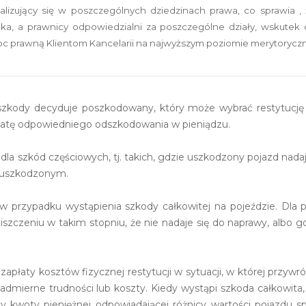
alizujący się w poszczególnych dziedzinach prawa, co sprawia , ż
ka, a prawnicy odpowiedzialni za poszczególne działy, wskutek 
c prawną Klientom Kancelarii na najwyższym poziomie merytorycz
 szkody decyduje poszkodowany, który może wybrać restytucję 
płatę odpowiedniego odszkodowania w pieniądzu.
la szkód częściowych, tj. takich, gdzie uszkodzony pojazd nadaj
ieuszkodzonym.
w przypadku wystąpienia szkody całkowitej na pojeździe. Dla 
szczeniu w takim stopniu, że nie nadaje się do naprawy, albo 
łaty kosztów fizycznej restytucji w sytuacji, w której przywr
nadmierne trudności lub koszty. Kiedy wystąpi szkoda całkowit
ty kwoty pieniężnej odpowiadającej różnicy wartości pojazdu s