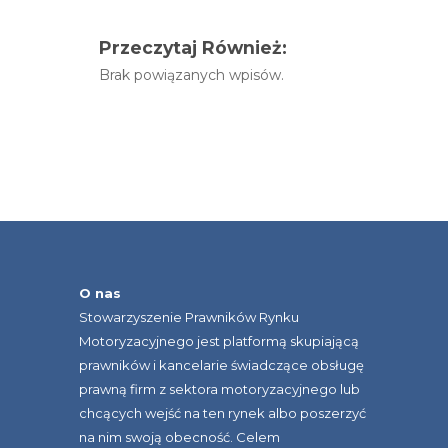
Przeczytaj Również:
Brak powiązanych wpisów.
O nas
Stowarzyszenie Prawników Rynku
Motoryzacyjnego jest platformą skupiającą
prawników i kancelarie świadczące obsługę
prawną firm z sektora motoryzacyjnego lub
chcących wejść na ten rynek albo poszerzyć
na nim swoją obecność. Celem