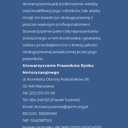
stowarzyszenia jest podnoszenie wiedzy
oraz kwalifikacji jego członków, tak ażeby
mogli oni świadczyć obsługę prawną z
jeszcze większym profesjonalizmem.
Stowarzyszenie pełni rolę reprezentanta
zrzeszonego w nim środowiska i gwaranta
wobec przedsiębiorców z branży jakości
obsługi prawnej świadczonej przez jego
prawników.
Stowarzyszenie Prawników Rynku
Motoryzacyjnego
ul. Komitetu Obrony Robotników 56
02-146 Warszawa
Tel: (22) 233 00 06
Tel: 694 246 921 (Paweł Tuzinek)
Email: stowarzyszenie@sprm.org.pl
REGON: 381291060
NIP: 5342587100
Numer rachunku: 66 2490 0005 0000 4530