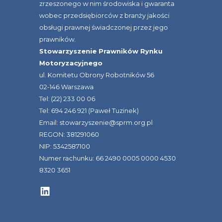
zrzeszonego w nim środowiska i gwaranta
wobec przedsiębiorców z branży jakości
obsługi prawnej świadczonej przez jego
prawników.
Stowarzyszenie Prawników Rynku
Motoryzacyjnego
ul. Komitetu Obrony Robotników 56
02-146 Warszawa
Tel: (22) 233 00 06
Tel: 694 246 921 (Paweł Tuzinek)
Email: stowarzyszenie@sprm.org.pl
REGON: 381291060
NIP: 5342587100
Numer rachunku: 66 2490 0005 0000 4530
8320 3651
LinkedIn