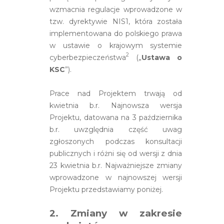
wzmacnia regulacje wprowadzone w
tzw. dyrektywie NIS1, która została
implementowana do polskiego prawa
w ustawie o krajowym systemie
2
cyberbezpieczeństwa
(„
Ustawa o
KSC
”).
Prace nad Projektem trwają od
kwietnia b.r. Najnowsza wersja
Projektu, datowana na 3 października
b.r. uwzględnia część uwag
zgłoszonych podczas konsultacji
publicznych i różni się od wersji z dnia
23 kwietnia b.r. Najważniejsze zmiany
wprowadzone w najnowszej wersji
Projektu przedstawiamy poniżej.
2. Zmiany w zakresie