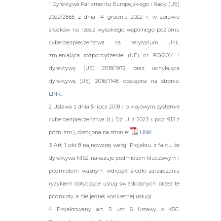
1 Dyrektywa Parlamentu Europejskiego i Rady (UE)
2022/2555 z dnia 14 grudnia 2022 r. w sprawie
środków na rzecz wysokiego wspólnego poziomu
cyberbezpieczeństwa na terytorium Unii,
zmieniająca rozporządzenie (UE) nr 910/2014 i
dyrektywę (UE) 2018/1972 oraz uchylająca
dyrektywę (UE) 2016/1148, dostępna na stronie:
LINK
.
2 Ustawa z dnia 5 lipca 2018 r. o krajowym systemie
cyberbezpieczeństwa (t.j. Dz. U. z 2023 r. poz. 913 z
późn. zm.), dostępna na stronie:
LINK
.
3 Art. 1 pkt 8 najnowszej wersji Projektu.
z faktu, że
dyrektywa NIS2 nakazuje podmiotom kluczowym i
podmiotom ważnym wdrożyć środki zarządzania
ryzykiem dotyczące usług
świadczonych przez te
podmioty, a nie jednej konkretnej usługi.
4 Projektowany art. 5 ust. 6 Ustawy o KSC.