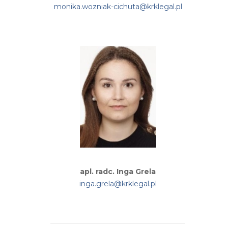
monika.wozniak-cichuta@krklegal.pl
apl. radc. Inga Grela
inga.grela@krklegal.pl