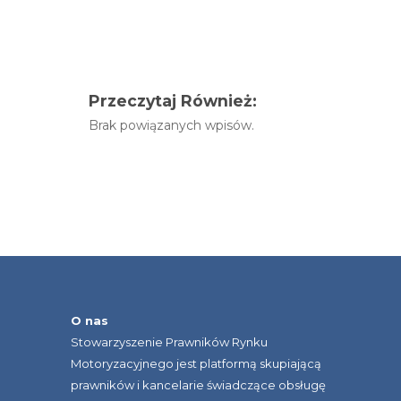
Przeczytaj Również:
Brak powiązanych wpisów.
O nas
Stowarzyszenie Prawników Rynku
Motoryzacyjnego jest platformą skupiającą
prawników i kancelarie świadczące obsługę