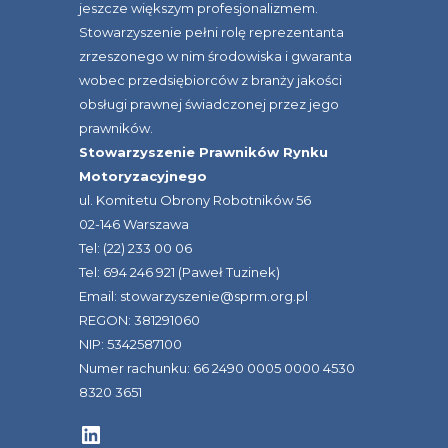
jeszcze większym profesjonalizmem.
Stowarzyszenie pełni rolę reprezentanta
zrzeszonego w nim środowiska i gwaranta
wobec przedsiębiorców z branży jakości
obsługi prawnej świadczonej przez jego
prawników.
Stowarzyszenie Prawników Rynku
Motoryzacyjnego
ul. Komitetu Obrony Robotników 56
02-146 Warszawa
Tel: (22) 233 00 06
Tel: 694 246 921 (Paweł Tuzinek)
Email: stowarzyszenie@sprm.org.pl
REGON: 381291060
NIP: 5342587100
Numer rachunku: 66 2490 0005 0000 4530
8320 3651
LinkedIn