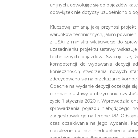
unijnych, odwołując się do pojazdów kate
obowiązek nie dotyczy uzupełniono o poja
Kluczową zmianą, jaką przynosi projekt
warunków technicznych, jakim powinien
z USA) z ministra właściwego do spraw 
uzasadnieniu projektu ustawy wskazuje
technicznych pojazdów. Szacuje się, ż
kompetencji do wydawania decyzji a
koniecznością stworzenia nowych stan
zdecydowano się na przekazanie kompete
Obecnie na wydanie decyzji oczekuje się 
o zmianie ustawy o utrzymaniu czystości
życie 1 stycznia 2020 r. Wprowadziła ona
sprowadzenia pojazdu niebędącego no
zarejestrowali go na terenie RP. Odstę
czas oczekiwania na jego wydanie, ka
niezależne od nich niedopełnienie obow