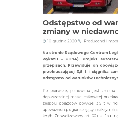
Odstępstwo od war
zmiany w niedawno 
10 grudnia 2020
Producenci i imp
Na stronie Rządowego Centrum Legis
wykazu – UD94). Projekt autorstw
przepisach. Przewiduje on obowiąz
przekraczającej 3,5 t i ciągnika 
odstępstw od warunków technicznych
Po pierwsze, planowana jest zmiana 
dopuszczalnej masie całkowitej przekr
zespołu pojazdów powyżej 3,5 t w ho
upoważnioną, ograniczający maksymaln
km/h. Znowelizowany art. 66 ust. 1a ut