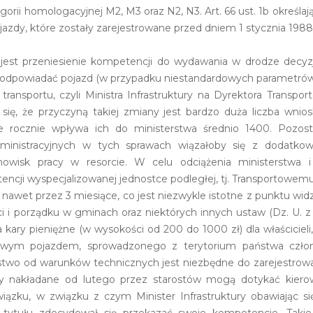
gorii homologacyjnej M2, M3 oraz N2, N3. Art. 66 ust. 1b określa
zdy, które zostały zarejestrowane przed dniem 1 stycznia 1988 r.
 jest przeniesienie kompetencji do wydawania w drodze decyzj
 odpowiadać pojazd (w przypadku niestandardowych parametrów
transportu, czyli Ministra Infrastruktury na Dyrektora Trans
 się, że przyczyną takiej zmiany jest bardzo duża liczba wn
e rocznie wpływa ich do ministerstwa średnio 1400. Pozostaw
dministracyjnych w tych sprawach wiązałoby się z dodatk
owisk pracy w resorcie. W celu odciążenia ministerstwa i 
ncji wyspecjalizowanej jednostce podległej, tj. Transportowe
nawet przez 3 miesiące, co jest niezwykle istotne z punktu widze
 i porządku w gminach oraz niektórych innych ustaw (Dz. U. z 2
 kary pieniężne (w wysokości od 200 do 1000 zł) dla właścicieli
wym pojazdem, sprowadzonego z terytorium państwa członk
pstwo od warunków technicznych jest niezbędne do zarejestrowa
ry nakładane od lutego przez starostów mogą dotykać kiero
iązku, w związku z czym Minister Infrastruktury obawiając s