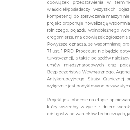
obowiązek przedstawienia w termin
właścicieli/posiadaczy wszystkich poj
kompetencji do sprawdzania maszyn nied
projekt proponuje nowelizację wspomnia
rolniczego, pojazdu wolnobieżnego wcho
drogomierza, ma obowiązek zgłoszenia si
Powyższe oznacza, że wspomnianej proced
71 ust. 1 PRD. Procedura nie będzie do
turystycznej), a także pojazdów należąc
umów międzynarodowych oraz pojazdó
Bezpieczeństwa Wewnętrznego, Agencj
Antykorupcyjnego, Straży Granicznej 
wyłącznie jest podyktowane oczywistym
Projekt jest obecnie na etapie opiniowani
który wszedłby w życie z dniem wdroż
odstępstw od warunków technicznych, j