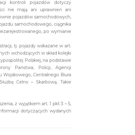
ji kontroli pojazdów dotyczy
ości nie mają ani uprawnień ani
 głównie pojazdów samochodowych,
z pojazdu samochodowego, ciągnika
niezarejestrowanego, po wymianie
acji, tj. pojazdy wskazane w art.
nych wchodzących w skład kolejki
pospolitej Polskiej, na podstawie
ony Państwa, Policji, Agencji
 Wojskowego, Centralnego Biura
 Służbę Celno – Skarbową. Takie
enia, z wyjątkiem art. 1 pkt 3 – 5,
informacji dotyczących wydanych