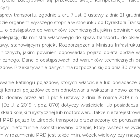
tytułu zdecydował się przekazać swoje kompetencje. Takie 
yzji.
o spraw transportu, zgodnie z art. 7 ust. 3 ustawy z dnia 21 gru
.) będzie organem wyższego stopnia w stosunku do Dyrektora Tr
u o odstępstwo od warunków technicznych, jakim powinien o
 delegację dla ministra właściwego do spraw transportu do okreś
awy, stanowiącym projekt Rozporządzenia Ministra Infrastruktu
icznych, jakim powinien odpowiadać pojazd opłata będzie w
nicznego. Dane o odstępstwach od warunków technicznych b
azdów. Przekazywanie danych ma rozpocząć się od dnia 30 czerw
wanie katalogu pojazdów, których właściciele lub posiadacze
tacji kontroli pojazdów celem odnotowania wskazania nowo z
D, dodany przez art. 1 pkt 5 ustawy z dnia 15 marca 2019 r. 
z.U. z 2019 r. poz. 870) dotyczy właściciela lub posiadacza
ład kolejki turystycznej lub motoroweru, także niezarejestrow
t 31 PRD pojazd to „środek transportu przeznaczony do poruszan
syć niefortunnie skonstruowany przepis, który wszedł w życi
dem w rozumieniu PRD jest także m.in. wózek widłowy czy mas