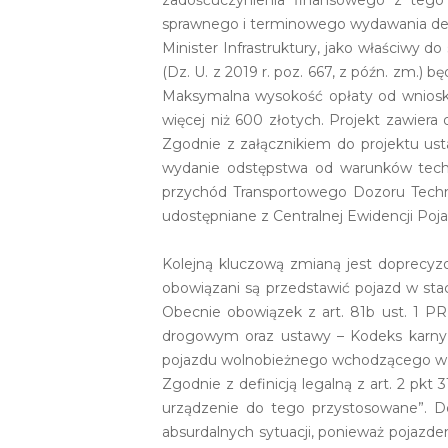
zadośćuczynienia finansowego z tego 
sprawnego i terminowego wydawania dec
Minister Infrastruktury, jako właściwy d
(Dz. U. z 2019 r. poz. 667, z późn. zm
Maksymalna wysokość opłaty od wniosk
więcej niż 600 złotych. Projekt zawiera
Zgodnie z załącznikiem do projektu ust
wydanie odstępstwa od warunków techn
przychód Transportowego Dozoru Tech
udostępniane z Centralnej Ewidencji Poj
Kolejną kluczową zmianą jest doprecyzo
obowiązani są przedstawić pojazd w s
Obecnie obowiązek z art. 81b ust. 1 PR
drogowym oraz ustawy – Kodeks karny (D
pojazdu wolnobieżnego wchodzącego w sk
Zgodnie z definicją legalną z art. 2 pk
urządzenie do tego przystosowane”. Do
absurdalnych sytuacji, ponieważ pojaz