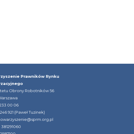
zyszenie Prawników Rynku
yzacyjnego
itetu Obrony Robotników 56
 Warszawa
) 233 00 06
 246 921 (Paweł Tuzinek)
stowarzyszenie@sprm.org.pl
 381291060
42587100