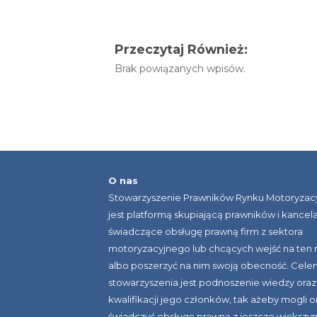
Przeczytaj Również:
Brak powiązanych wpisów.
O nas
Stowarzyszenie Prawników Rynku Motoryzac
jest platformą skupiającą prawników i kancela
świadczące obsługę prawną firm z sektora
motoryzacyjnego lub chcących wejść na ten 
albo poszerzyć na nim swoją obecność. Cele
stowarzyszenia jest podnoszenie wiedzy oraz
kwalifikacji jego członków, tak ażeby mogli o
świadczyć obsługę prawną z jeszcze większy