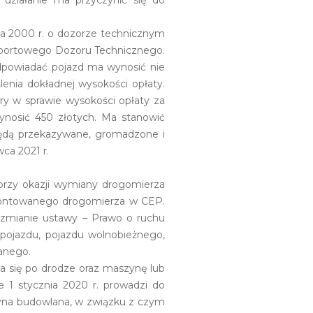
działanie ma przyczynić się do
dnia 2000 r. o dozorze technicznym
ansportowego Dozoru Technicznego.
dpowiadać pojazd ma wynosić nie
lenia dokładnej wysokości opłaty.
ry w sprawie wysokości opłaty za
ynosić 450 złotych. Ma stanowić
ędą przekazywane, gromadzone i
ca 2021 r.
 przy okazji wymiany drogomierza
amontowanego drogomierza w CEP.
o zmianie ustawy – Prawo o ruchu
 pojazdu, pojazdu wolnobieżnego,
anego.
ia się po drodze oraz maszynę lub
e 1 stycznia 2020 r. prowadzi do
zyna budowlana, w związku z czym