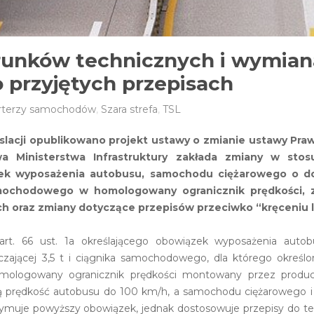
unków technicznych i wymiana
przyjętych przepisach
orterzy samochodów
,
Szara strefa
,
TSL
lacji opublikowano projekt ustawy o zmianie ustawy Pr
a Ministerstwa Infrastruktury zakłada zmiany w sto
ek wyposażenia autobusu, samochodu ciężarowego o do
samochodowego w homologowany ogranicznik prędkości,
 oraz zmiany dotyczące przepisów przeciwko “kręceniu l
art. 66 ust. 1a określającego obowiązek wyposażenia aut
aczającej 3,5 t i ciągnika samochodowego, dla którego okreś
mologowany ogranicznik prędkości montowany przez produc
ą prędkość autobusu do 100 km/h, a samochodu ciężarowego 
rzymuje powyższy obowiązek, jednak dostosowuje przepisy do te