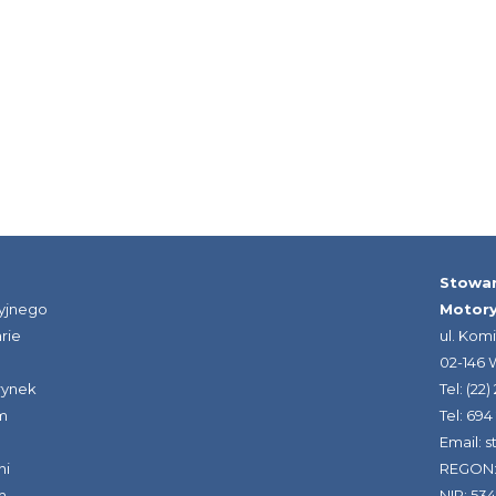
Stowar
yjnego
Motor
rie
ul. Kom
02-146
rynek
Tel: (22
m
Tel: 694
Email: 
ni
REGON:
m
NIP: 53