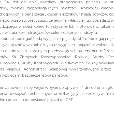
ie 14 dni od dnia wymiany drogomierza pojazdu w stac
azdów, również niepodlegających rejestracji. Ponieważ diagn
rogowych, a penalizacja „kręcenia liczników” miała dotyczyć
nego przepisu, precyzując, że jedynie właściciel lub posiadac
dzącego w skład kolejki turystycznej lub motoroweru, także 
ę w stacji kontroli pojazdów celem dokonania odczytu.
urze podlegać będą wyłącznie pojazdy, które podlegają rejestr
tyczyć pojazdów wolnobieżnych (z wyjątkiem pojazdów wolnobież
ych do obcych sił zbrojnych przebywających na terytorium Rzeczy
w Sił Zbrojnych Rzeczypospolitej Polskiej, Służby Ochr
i Wywiadu, Służby Kontrwywiadu Wojskowego, Służby Wywiadu
oraz Krajowej Administracji Skarbowej wykorzystywane przez
i względami bezpieczeństwa państwa.
a. Ustawa miałaby wejść w życie po upływie 14 dni od dnia ogłosz
enia rozwiązań technicznych umożliwiających przekazywanie 
akim powinien odpowiadać pojazd do CEP.