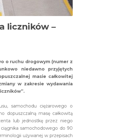
 liczników –
awo o ruchu drogowym (numer z
sunkowo niedawno przyjętych
puszczalnej masie całkowitej
 zmiany w zakresie wydawania
iczników”.
obusu, samochodu ciężarowego o
lono dopuszczalną masę całkowitą
enta lub jednostkę przez niego
i ciągnika samochodowego do 90
rminologii używanej w przepisach