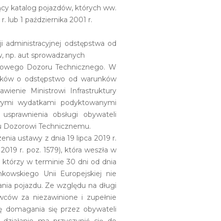
jący katalog pojazdów, których ww.
 lub 1 października 2001 r.
i administracyjnej odstępstwa od
, np. aut sprowadzanych
portowego Dozoru Technicznego. W
iosków o odstępstwo od warunków
ienie Ministrowi Infrastruktury
owymi wydatkami podyktowanymi
usprawnienia obsługi obywateli
mu Dozorowi Technicznemu.
nia ustawy z dnia 19 lipca 2019 r.
019 r. poz. 1579), która weszła w
, którzy w terminie 30 dni od dnia
owskiego Unii Europejskiej nie
nia pojazdu. Ze względu na długi
wców za niezawinione i zupełnie
ię domagania się przez obywateli