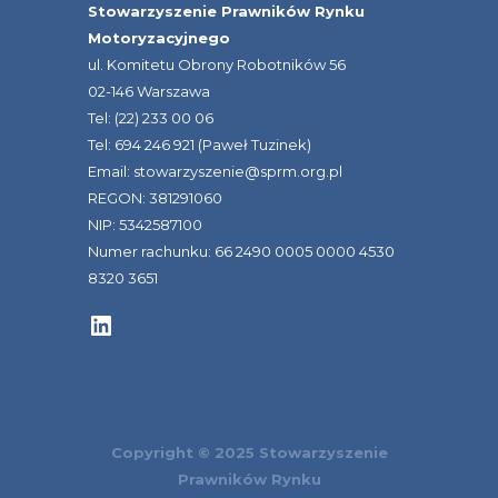
Stowarzyszenie Prawników Rynku
Motoryzacyjnego
ul. Komitetu Obrony Robotników 56
02-146 Warszawa
Tel: (22) 233 00 06
Tel: 694 246 921 (Paweł Tuzinek)
Email: stowarzyszenie@sprm.org.pl
REGON: 381291060
NIP: 5342587100
Numer rachunku: 66 2490 0005 0000 4530
8320 3651
LinkedIn
Copyright © 2025 Stowarzyszenie
Prawników Rynku