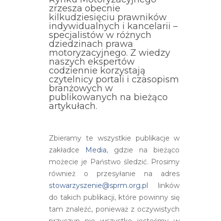
zrzesza obecnie
kilkudziesięciu prawników
indywidualnych i kancelarii –
specjalistów w różnych
dziedzinach prawa
motoryzacyjnego. Z wiedzy
naszych ekspertów
codziennie korzystają
czytelnicy portali i czasopism
branżowych w
publikowanych na bieżąco
artykułach.
Zbieramy te wszystkie publikacje w
zakładce
Media
, gdzie na bieżąco
możecie je Państwo śledzić. Prosimy
również o przesyłanie na adres
stowarzyszenie@sprm.org.pl
linków
do takich publikacji, które powinny się
tam znaleźć, ponieważ z oczywistych
przyczyn nie wszystko jesteśmy w