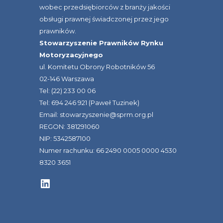
wobec przedsiębiorców z branży jakości
obsługi prawnej świadczonej przez jego
prawników.
Stowarzyszenie Prawników Rynku
Motoryzacyjnego
ul. Komitetu Obrony Robotników 56
02-146 Warszawa
Tel: (22) 233 00 06
Tel: 694 246 921 (Paweł Tuzinek)
Email: stowarzyszenie@sprm.org.pl
REGON: 381291060
NIP: 5342587100
Numer rachunku: 66 2490 0005 0000 4530
8320 3651
LinkedIn