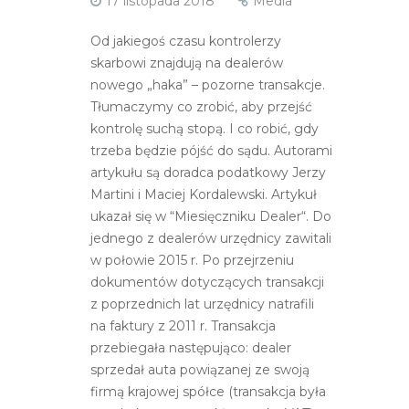
17 listopada 2018
Media
Od jakiegoś czasu kontrolerzy
skarbowi znajdują na dealerów
nowego „haka” – pozorne transakcje.
Tłumaczymy co zrobić, aby przejść
kontrolę suchą stopą. I co robić, gdy
trzeba będzie pójść do sądu. Autorami
artykułu są doradca podatkowy Jerzy
Martini i Maciej Kordalewski. Artykuł
ukazał się w “Miesięczniku Dealer“. Do
jednego z dealerów urzędnicy zawitali
w połowie 2015 r. Po przejrzeniu
dokumentów dotyczących transakcji
z poprzednich lat urzędnicy natrafili
na faktury z 2011 r. Transakcja
przebiegała następująco: dealer
sprzedał auta powiązanej ze swoją
firmą krajowej spółce (transakcja była