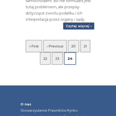
samochodami. Bo nie formularz jest
tutaj problemem, ale przepisy
dotyczące zwrotu podatku i ich
interpretacja przez organy i sądy.
Czytaj więcej ›
« First
‹ Previous
20
21
22
23
24
O nas
Stowarzyszenie Prawników Rynku