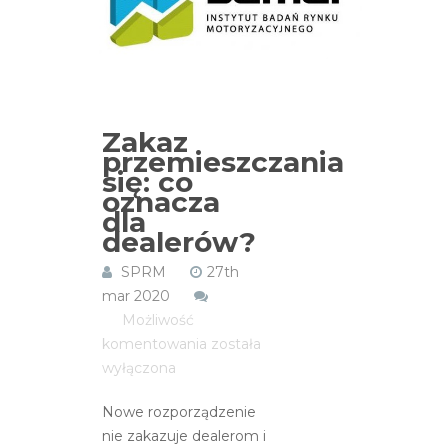
Zakaz
przemieszczania
się: co
oznacza
dla
dealerów?
SPRM
27th
mar 2020
Możliwość
Zakaz
komentowania
została
przemieszczania
wyłączona
się:
Nowe rozporządzenie
co
nie zakazuje dealerom i
oznacza