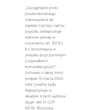
Sądu
„Zaciągnięcie przez
Najwyższego
poszkodowanego
w
zobowiązania do
kwestii
zapłaty czynszu najmu
najmu
pojazdu zastępczego
aut
stanowi szkodę w
zastępczych
rozumieniu art. 361 § 2
k.c. pozostającą w
związku przyczynowym
z wypadkiem
komunikacyjnym”.
Uchwałę o takiej treści
podjęła 13 marca 2020
Izba Cywilna Sądu
Najwyższego w
składzie trzech sędziów
(sygn. akt III CZP
63/19). Kluczową