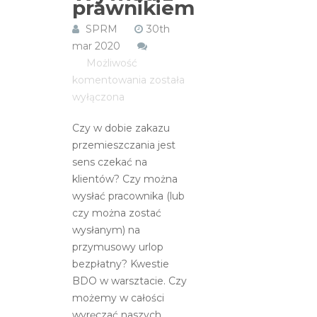
prawnikiem
SPRM
30th
mar 2020
Możliwość
Koronawirus
komentowania
została
i
wyłączona
warsztaty.
Czy w dobie zakazu
Co
przemieszczania jest
z
sens czekać na
zakazem
klientów? Czy można
przemieszczania?
wysłać pracownika (lub
Wywiad
czy można zostać
z
wysłanym) na
prawnikiem
przymusowy urlop
bezpłatny? Kwestie
BDO w warsztacie. Czy
możemy w całości
wyręczać naszych