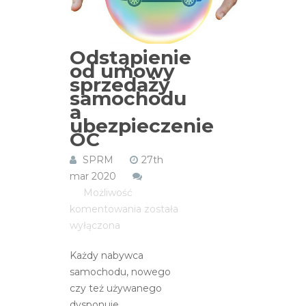
Odstąpienie
od umowy
sprzedaży
samochodu
a
ubezpieczenie
OC
SPRM
27th
mar 2020
Możliwość
Odstąpienie
komentowania
została
od
wyłączona
umowy
Każdy nabywca
sprzedaży
samochodu, nowego
samochodu
czy też używanego
a
dysponuje