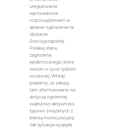
dalej
uregulowania
działać?
wprowadzone
rozporządzeniem w
sprawie ogłoszenia na
obszarze
Rzeczypospolitej
Polskiej stanu
zagrożenia
epidemicznego, które
weszło w życie tydzień
wcześniej. Wtedy
pisaliśmy, że zakazy
tam sformułowane nie
dotyczą ogromnej
większości aktywności
typowo związanych z
branżą motoryzacyjną.
Jak sytuacja wygląda