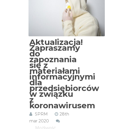
Aktualizacja!
Zapraszamy
do
zapoznania
się z
materiałami
informacyjnymi
dla
przedsiębiorców
w związku
z
koronawirusem
SPRM
28th
mar 2020
Możliwość