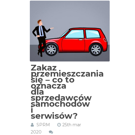
Zakaz
przemieszczania
się – co to
oznacza
dla
sprzedawców
samochodów
i
serwisów?
SPRM
25th mar
2020