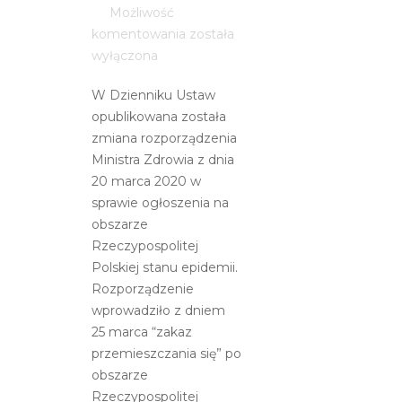
Możliwość
Zakaz
komentowania
została
przemieszczania
wyłączona
się
W Dzienniku Ustaw
–
opublikowana została
co
zmiana rozporządzenia
to
Ministra Zdrowia z dnia
oznacza
20 marca 2020 w
dla
sprawie ogłoszenia na
sprzedawców
obszarze
samochodów
Rzeczypospolitej
i
Polskiej stanu epidemii.
serwisów?
Rozporządzenie
wprowadziło z dniem
25 marca “zakaz
przemieszczania się” po
obszarze
Rzeczypospolitej