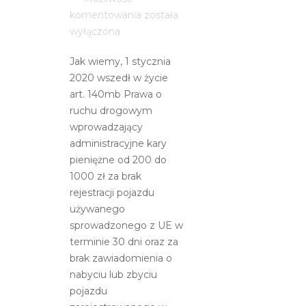
Broszura
komentowania
została
informacyjna
wyłączona
dotycząca
Jak wiemy, 1 stycznia
sankcji
2020 wszedł w życie
za
art. 140mb Prawa o
brak
ruchu drogowym
pierwszej
wprowadzający
rejestracji
administracyjne kary
i
pieniężne od 200 do
zawiadomień
1000 zł za brak
o
rejestracji pojazdu
nabyciu
używanego
lub
sprowadzonego z UE w
zbyciu
terminie 30 dni oraz za
brak zawiadomienia o
nabyciu lub zbyciu
pojazdu