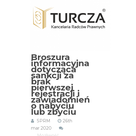
Broszura
informacyjna
dotycząca
sankcji za
brak
pierwszej
rejestracji i
zawiadomień
o nabyciu
lub zbyciu
SPRM
26th
mar 2020
Możliwość