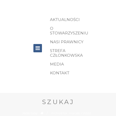
AKTUALNOŚCI
O
STOWARZYSZENIU
NASI PRAWNICY
STREFA
CZŁONKOWSKA
MEDIA
KONTAKT
SZUKAJ
/
Archive for: marzec / 2020
Jesteś tutaj: