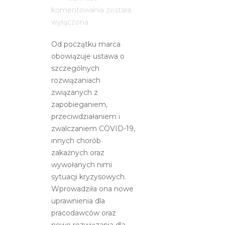
Aktualizacja!
komentowania
została
Zapraszamy
wyłączona
do
Od początku marca
zapoznania
obowiązuje ustawa o
się
szczególnych
z
rozwiązaniach
materiałami
związanych z
informacyjnymi
zapobieganiem,
dla
przeciwdziałaniem i
przedsiębiorców
zwalczaniem COVID-19,
w
innych chorób
związku
zakaźnych oraz
z
wywołanych nimi
koronawirusem
sytuacji kryzysowych.
Wprowadziła ona nowe
uprawnienia dla
pracodawców oraz
nowe rozwiązania dla