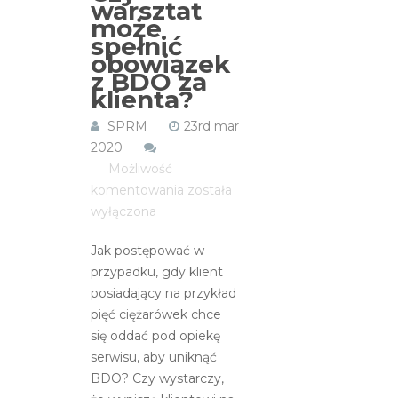
warsztat
może
spełnić
obowiązek
z BDO za
klienta?
SPRM
23rd mar
2020
Możliwość
Czy
komentowania
została
warsztat
wyłączona
może
Jak postępować w
spełnić
przypadku, gdy klient
obowiązek
posiadający na przykład
z
pięć ciężarówek chce
BDO
się oddać pod opiekę
za
serwisu, aby uniknąć
klienta?
BDO? Czy wystarczy,