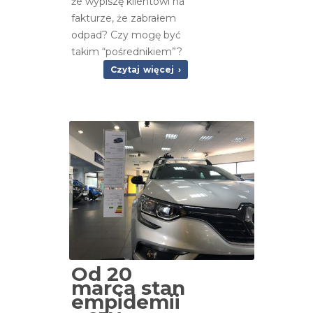
że wypiszę klientowi na
fakturze, że zabrałem
odpad? Czy mogę być
takim “pośrednikiem”?
Czytaj więcej ›
Od 20
marca stan
empidemii