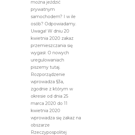
można jeździć
prywatnym
prywatnym
samochodem?
samochodem? I w ile
osób? Odpowiadamy.
Uwaga! W dniu 20
kwietnia 2020 zakaz
przemieszczania się
wygasł. O nowych
uregulowaniach
piszemy tutaj.
Rozporządzenie
wprowadza §3a,
zgodnie z którym w
okresie od dnia 25
marca 2020 do 11
kwietnia 2020
wprowadza się zakaz na
obszarze
Rzeczypospolitej