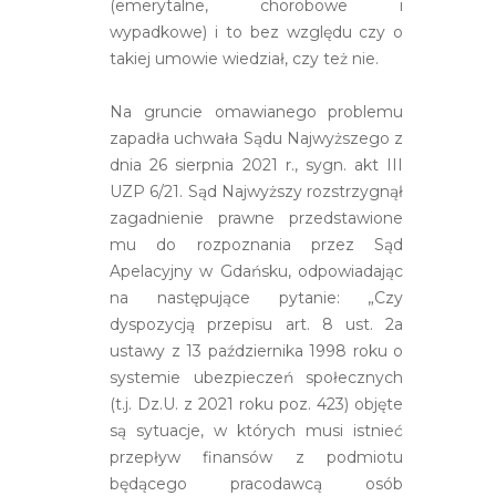
(emerytalne, chorobowe i
wypadkowe) i to bez względu czy o
takiej umowie wiedział, czy też nie.
Na gruncie omawianego problemu
zapadła uchwała Sądu Najwyższego z
dnia 26 sierpnia 2021 r., sygn. akt III
UZP 6/21. Sąd Najwyższy rozstrzygnął
zagadnienie prawne przedstawione
mu do rozpoznania przez Sąd
Apelacyjny w Gdańsku, odpowiadając
na następujące pytanie: „Czy
dyspozycją przepisu art. 8 ust. 2a
ustawy z 13 października 1998 roku o
systemie ubezpieczeń społecznych
(t.j. Dz.U. z 2021 roku poz. 423) objęte
są sytuacje, w których musi istnieć
przepływ finansów z podmiotu
będącego pracodawcą osób