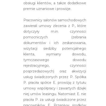
obsługi klientów, a także dodatkowe
premie uznaniowe i prowizje.
Pracownicy salonów samochodowych
zawierali umowy zlecenia z P., które
dotyczyły m.in. czynności
pomocniczych (zebrania
dokumentów i ich zeskanowania,
wizytacji siedziby potencjalnego
klienta, wymiany dowodu,
tymczasowego dowodu
rejestracyjnego, czynności
posprzedażowych) oraz akwizycji
usług świadczonych przez P. Spółka
P. płaciła spółce E. prowizję z tytułu
umowy współpracy i zawartych dzięki
niej umów leasingu. Natomiast E. nie
płaciła P. za usługi świadczone przez
pracowników E. Przepływ środków