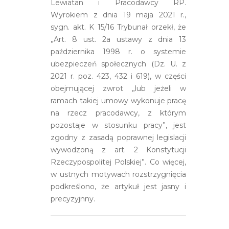
Lewiatan i Pracodawcy RP.
Wyrokiem z dnia 19 maja 2021 r.,
sygn. akt. K 15/16 Trybunał orzekł, że
„Art. 8 ust. 2a ustawy z dnia 13
października 1998 r. o systemie
ubezpieczeń społecznych (Dz. U. z
2021 r. poz. 423, 432 i 619), w części
obejmującej zwrot „lub jeżeli w
ramach takiej umowy wykonuje pracę
na rzecz pracodawcy, z którym
pozostaje w stosunku pracy”, jest
zgodny z zasadą poprawnej legislacji
wywodzoną z art. 2 Konstytucji
Rzeczypospolitej Polskiej”. Co więcej,
w ustnych motywach rozstrzygnięcia
podkreślono, że artykuł jest jasny i
precyzyjnny.