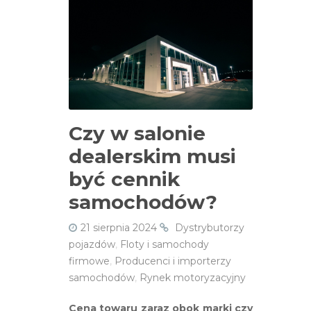
Czy w salonie
dealerskim musi
być cennik
samochodów?
21 sierpnia 2024
Dystrybutorzy
pojazdów
,
Floty i samochody
firmowe
,
Producenci i importerzy
samochodów
,
Rynek motoryzacyjny
Cena towaru zaraz obok marki czy