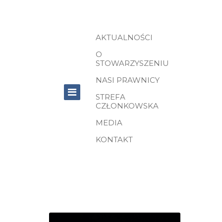
AKTUALNOŚCI
O
STOWARZYSZENIU
NASI PRAWNICY
STREFA
CZŁONKOWSKA
MEDIA
KONTAKT