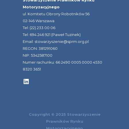
Stowarzyszenie Prawników Rynku
Motoryzacyjnego
ul. Komitetu Obrony Robotników 56
02-146 Warszawa
Tel: (22) 233 00 06
Tel: 694 246 921 (Paweł Tuzinek)
Email: stowarzyszenie@sprm.org.pl
REGON: 381291060
NIP: 5342587100
Numer rachunku: 66 2490 0005 0000 4530
8320 3651
LinkedIn
Copyright © 2025 Stowarzyszenie
Prawników Rynku
Motoryzacyjnego