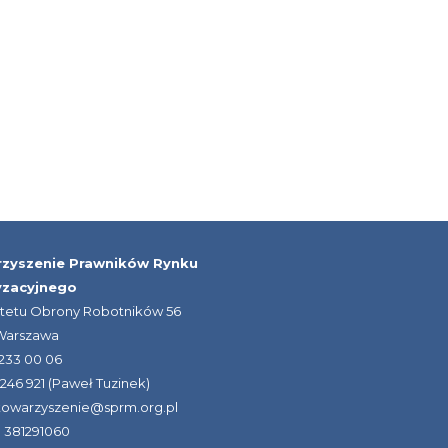
zyszenie Prawników Rynku
yzacyjnego
itetu Obrony Robotników 56
 Warszawa
) 233 00 06
 246 921 (Paweł Tuzinek)
stowarzyszenie@sprm.org.pl
 381291060