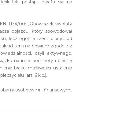
śli tak postąpi, naraża się na
CKN 1134/00: „Obowiązek wypłaty
dacza pojazdu, który spowodował
, lecz ogólnie rzecz biorąc, od
 Zakład ten ma bowiem zgodnie z
wiedzialności, czyli aktywnego,
iązku na inne podmioty i biernie
enia braku możliwości ustalenia
zycielu (art. 6 k.c.).
asobami osobowymi i finansowymi,