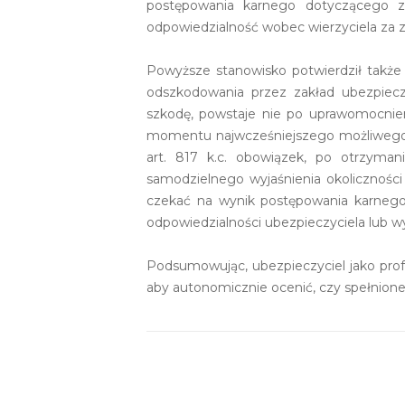
postępowania karnego dotyczącego zd
odpowiedzialność wobec wierzyciela za 
Powyższe stanowisko potwierdził także
odszkodowania przez zakład ubezpiecz
szkodę, powstaje nie po uprawomocnien
momentu najwcześniejszego możliwego 
art. 817 k.c. obowiązek, po otrzyman
samodzielnego wyjaśnienia okolicznośc
czekać na wynik postępowania karnego
odpowiedzialności ubezpieczyciela lub wy
Podsumowując, ubezpieczyciel jako prof
aby autonomicznie ocenić, czy spełnion