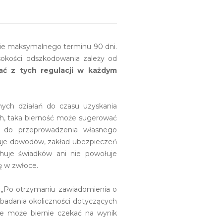
nie maksymalnego terminu 90 dni.
ysokości odszkodowania zależy od
ać z tych regulacji w każdym
nych działań do czasu uzyskania
h, taka bierność może sugerować
ny do przeprowadzenia własnego
kuje dowodów, zakład ubezpieczeń
chuje świadków ani nie powołuje
ę w zwłoce.
: „Po otrzymaniu zawiadomienia o
badania okoliczności dotyczących
ie może biernie czekać na wynik