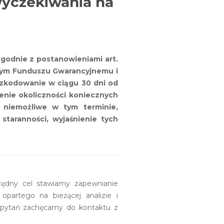
wyczekiwania na
zgodnie z postanowieniami art.
owym Funduszu Gwarancyjnemu i
szkodowanie w ciągu 30 dni od
nie okoliczności koniecznych
 niemożliwe w tym terminie,
taranności, wyjaśnienie tych
rzędny cel stawiamy zapewnianie
opartego na bieżącej analizie i
h pytań zachęcamy do kontaktu z