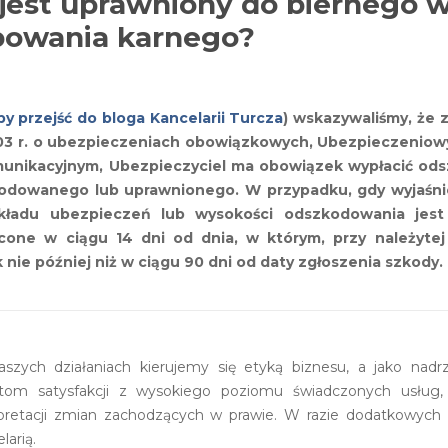
 jest uprawniony do biernego 
powania karnego?
j by przejść do bloga Kancelarii Turcza
) wskazywaliśmy, że 
a 2003 r. o ubezpieczeniach obowiązkowych, Ubezpieczeni
munikacyjnym, Ubezpieczyciel ma obowiązek wypłacić od
kodowanego lub uprawnionego. W przypadku, gdy wyjaśnie
akładu ubezpieczeń lub wysokości odszkodowania jest
ne w ciągu 14 dni od dnia, w którym, przy należytej s
k nie później niż w ciągu 90 dni od daty zgłoszenia szkody.
szych działaniach kierujemy się etyką biznesu, a jako nad
ntom satysfakcji z wysokiego poziomu świadczonych usług, 
rpretacji zmian zachodzących w prawie. W razie dodatkowyc
larią.