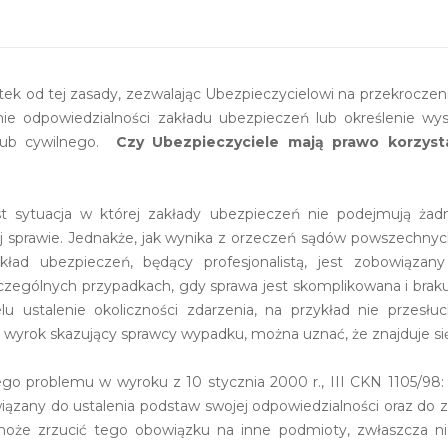
ek od tej zasady, zezwalając Ubezpieczycielowi na przekrocze
enie odpowiedzialności zakładu ubezpieczeń lub określenie w
 lub cywilnego.
Czy Ubezpieczyciele mają prawo korzyst
t sytuacja w której zakłady ubezpieczeń nie podejmują żad
sprawie. Jednakże, jak wynika z orzeczeń sądów powszechnyc
akład ubezpieczeń, będący profesjonalistą, jest zobowiąza
zczególnych przypadkach, gdy sprawa jest skomplikowana i bra
u ustalenie okoliczności zdarzenia, na przykład nie przesłu
a wyrok skazujący sprawcy wypadku, można uznać, że znajduje si
tego problemu w wyroku z 10 stycznia 2000 r., III CKN 1105/98
ązany do ustalenia podstaw swojej odpowiedzialności oraz do z
 może zrzucić tego obowiązku na inne podmioty, zwłaszcza n