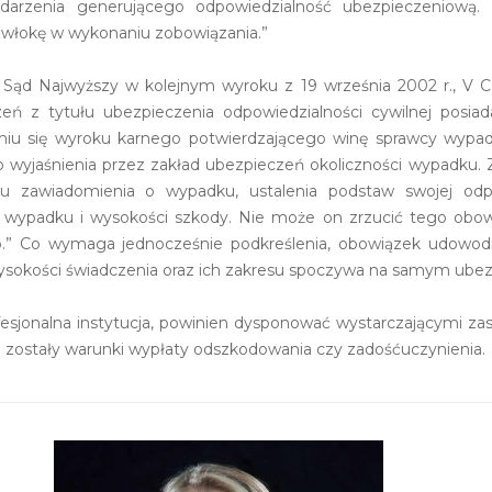
arzenia generującego odpowiedzialność ubezpieczeniową. Je
zwłokę w wykonaniu zobowiązania.”
 Sąd Najwyższy w kolejnym wyroku z 19 września 2002 r., V 
eń z tytułu ubezpieczenia odpowiedzialności cywilnej posia
iu się wyroku karnego potwierdzającego winę sprawcy wypadku
wyjaśnienia przez zakład ubezpieczeń okoliczności wypadku.
iu zawiadomienia o wypadku, ustalenia podstaw swojej odpo
i wypadku i wysokości szkody. Nie może on zrzucić tego obow
.” Co wymaga jednocześnie podkreślenia, obowiązek udowodni
sokości świadczenia oraz ich zakresu spoczywa na samym ubezpiec
esjonalna instytucja, powinien dysponować wystarczającymi z
e zostały warunki wypłaty odszkodowania czy zadośćuczynienia.