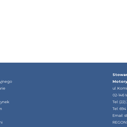
Stowar
yjnego
Motor
rie
ul. Kom
02-146
rynek
Tel: (22
m
Tel: 694
Email: 
ni
REGON: