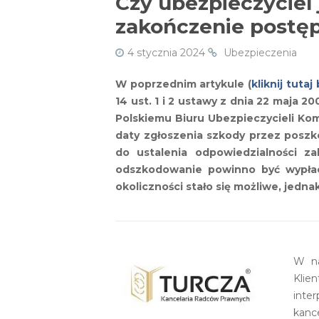
Czy ubezpieczyciel
zakończenie postę
4 stycznia 2024
Ubezpieczenia
W poprzednim artykule (
kliknij tuta
14 ust. 1 i 2 ustawy z dnia 22 maj
Polskiemu Biuru Ubezpieczycieli Ko
daty zgłoszenia szkody przez posz
do ustalenia odpowiedzialności z
odszkodowanie powinno być wypłaco
okoliczności stało się możliwe, jedna
W na
Klie
inte
kance