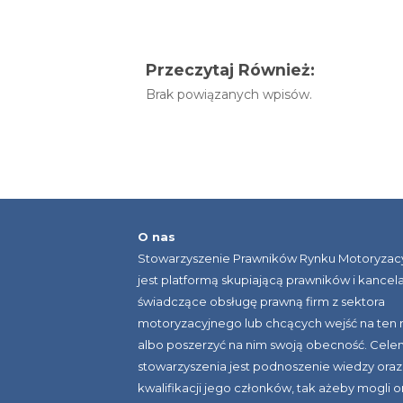
Przeczytaj Również:
Brak powiązanych wpisów.
O nas
Stowarzyszenie Prawników Rynku Motoryzac
jest platformą skupiającą prawników i kancela
świadczące obsługę prawną firm z sektora
motoryzacyjnego lub chcących wejść na ten 
albo poszerzyć na nim swoją obecność. Cele
stowarzyszenia jest podnoszenie wiedzy oraz
kwalifikacji jego członków, tak ażeby mogli o