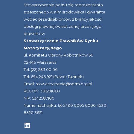
Stowarzyszenie pełni rolę reprezentanta
zrzeszonego w nim środowiska i gwaranta
wobec przedsiębiorców z branży jakości
obsługi prawnej świadczonej przez jego
prawników.
Stowarzyszenie Prawników Rynku
Motoryzacyjnego
ul. Komitetu Obrony Robotników 56
02-146 Warszawa
Tel: (22) 233 00 06
Tel: 694 246 921 (Paweł Tuzinek)
Email: stowarzyszenie@sprm.org.pl
REGON: 381291060
NIP: 5342587100
Numer rachunku: 66 2490 0005 0000 4530
8320 3651
LinkedIn