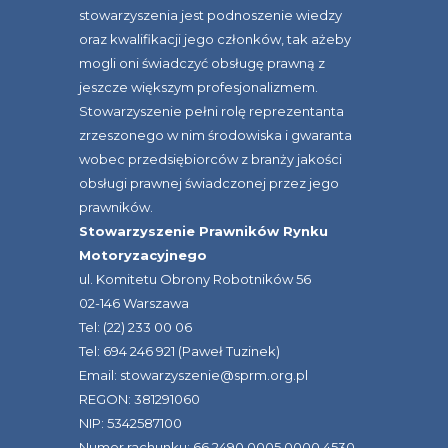
stowarzyszenia jest podnoszenie wiedzy
oraz kwalifikacji jego członków, tak ażeby
mogli oni świadczyć obsługę prawną z
jeszcze większym profesjonalizmem.
Stowarzyszenie pełni rolę reprezentanta
zrzeszonego w nim środowiska i gwaranta
wobec przedsiębiorców z branży jakości
obsługi prawnej świadczonej przez jego
prawników.
Stowarzyszenie Prawników Rynku
Motoryzacyjnego
ul. Komitetu Obrony Robotników 56
02-146 Warszawa
Tel: (22) 233 00 06
Tel: 694 246 921 (Paweł Tuzinek)
Email: stowarzyszenie@sprm.org.pl
REGON: 381291060
NIP: 5342587100
Numer rachunku: 66 2490 0005 0000 4530