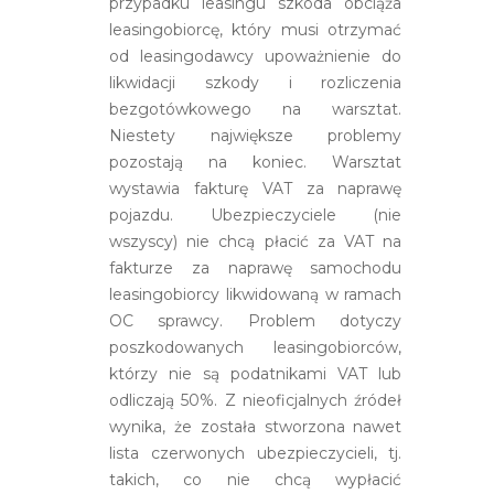
przypadku leasingu szkoda obciąża
leasingobiorcę, który musi otrzymać
od leasingodawcy upoważnienie do
likwidacji szkody i rozliczenia
bezgotówkowego na warsztat.
Niestety największe problemy
pozostają na koniec. Warsztat
wystawia fakturę VAT za naprawę
pojazdu. Ubezpieczyciele (nie
wszyscy) nie chcą płacić za VAT na
fakturze za naprawę samochodu
leasingobiorcy likwidowaną w ramach
OC sprawcy. Problem dotyczy
poszkodowanych leasingobiorców,
którzy nie są podatnikami VAT lub
odliczają 50%. Z nieoficjalnych źródeł
wynika, że została stworzona nawet
lista czerwonych ubezpieczycieli, tj.
takich, co nie chcą wypłacić