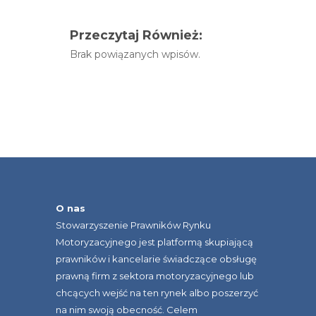
Przeczytaj Również:
Brak powiązanych wpisów.
O nas
Stowarzyszenie Prawników Rynku
Motoryzacyjnego jest platformą skupiającą
prawników i kancelarie świadczące obsługę
prawną firm z sektora motoryzacyjnego lub
chcących wejść na ten rynek albo poszerzyć
na nim swoją obecność. Celem